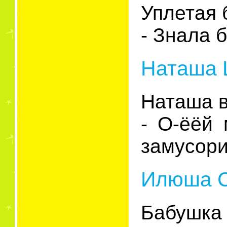
Уплетая 
- Знала 
Наташа Ш
Наташа в
- О-ёёй 
замусори
Илюша С
Бабушка