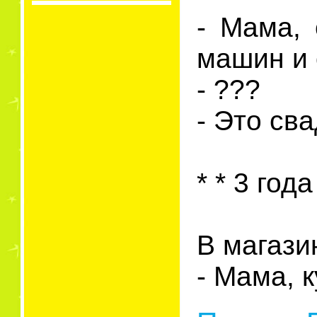
- Мама, 
машин и 
- ???
- Это сва
* * 3 года 
В магази
- Мама, к