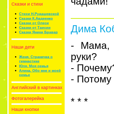
чадами!
Сказки и стихи
Стихи Н.Рудашевской
Сказки К.Авдеенко
Сказки от Олеси
Дима Коб
Сказки от Таисии
Сказки Яники Бравар
- Мама,
Наши дети
руки?
Женя. Страничка о
гимнастике
- Почему
Юля. Моя семья
Алина. Обо мне и моей
семье
- Потому
Английский в картинках
Фотогалерейка
* * *
Наши кнопки