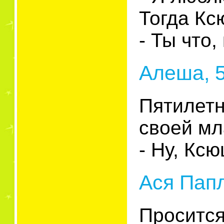
Тогда Кс
- Ты что
Алеша, 5
Пятилет
своей мл
- Ну, Ксю
Ася Папл
Просится