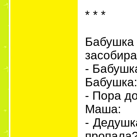
* * *
Бабушка
засобира
- Бабушк
Бабушка
- Пора д
Маша:
- Дедушк
пропала