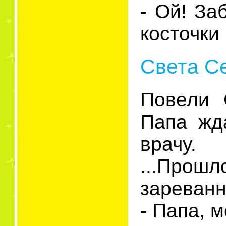
- Ой! За
косточки
Света С
Повели 
Папа жд
врачу.
...Прош
зареванн
- Папа, 