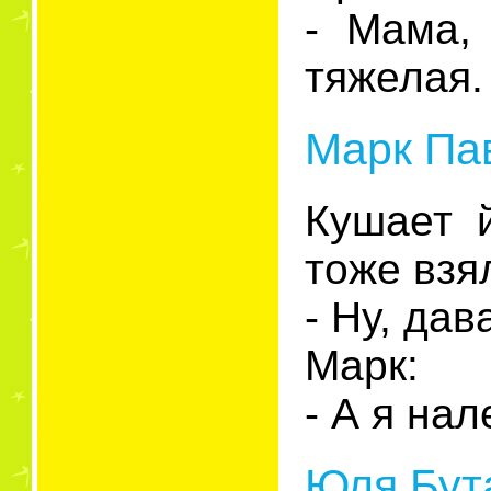
- Мама,
тяжелая.
Марк Пав
Кушает 
тоже взя
- Ну, дав
Марк:
- А я нал
Юля Бута