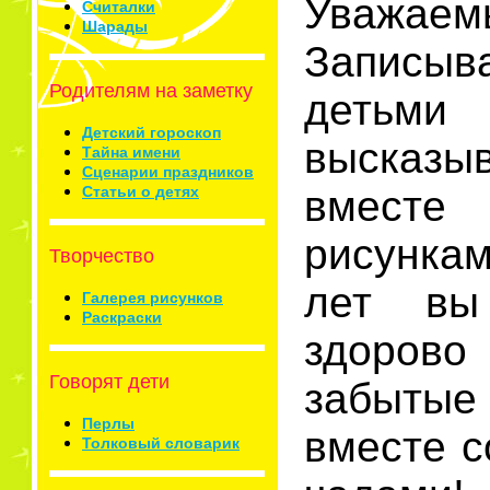
Уважа
Считалки
Шарады
Записы
Родителям на заметку
деть
Детский гороскоп
высказы
Тайна имени
Сценарии праздников
Статьи о детях
вместе
рисунка
Творчество
лет вы
Галерея рисунков
Раскраски
здоров
Говорят дети
забытые
Перлы
вместе 
Толковый словарик