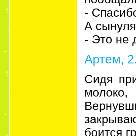
- Спасиб
А сынуля
- Это не
Артем, 2
Сидя при
молоко
Вернувши
закрываю
боится г