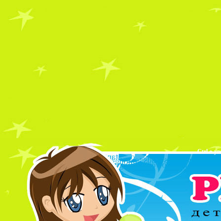
Ctrl + у