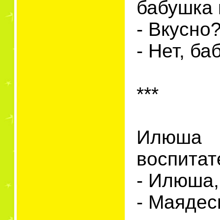
бабушка 
- Вкусно
- Нет, ба
***
Илюша 
воспитат
- Илюша,
- Маядес