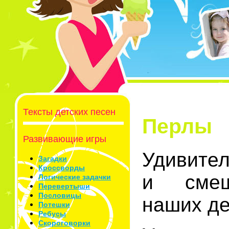
Тексты детских песен
Перлы
Развивающие игры
Удивите
Загадки
Кроссворды
и смеш
Логические задачки
Перевертыши
Пословицы
наших де
Потешки
Ребусы
Скороговорки