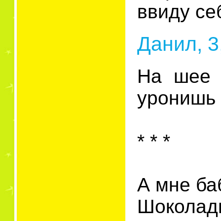
ввиду се
Данил, 3,
На шее 
уронишь
* * *
А мне ба
Шоколад