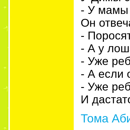
- У мамы
Он отвеч
- Порося
- А у ло
- Уже ре
- А если
- Уже ре
И дастат
Тома Аб