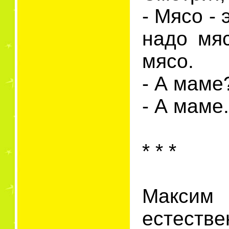
- Мясо -
надо мя
мясо.
- А маме
- А маме.
* * *
Максим
естестве