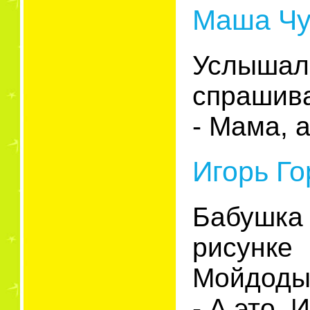
Маша Чуп
Услышал
спрашива
- Мама, а
Игорь Го
Бабушка
рисунк
Мойдодыр
- А это,