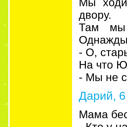
Мы ходи
двору.
Там мы 
Однажды 
- О, ста
На что Ю
- Мы не 
Дарий, 6
Мама бес
- Кто у 