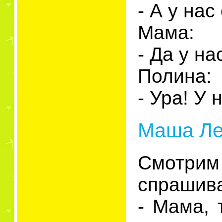
- А у нас
Мама:
- Да у на
Полина:
- Ура! У 
Маша Ле
Смотрим
спрашива
- Мама, 