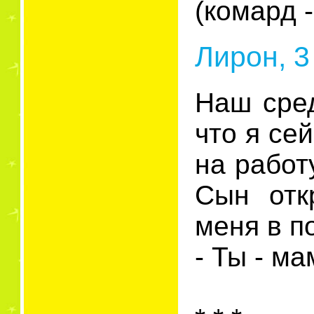
(комард -
Лирон, 3
Наш сред
что я се
на работ
Сын отк
меня в п
- Ты - м