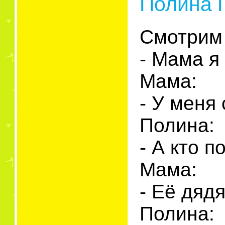
Полина П
Смотрим 
- Мама я
Мама:
- У меня
Полина:
- А кто 
Мама:
- Её дяд
Полина: