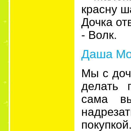
красну ш
Дочка от
- Волк.
Даша Мой
Мы с доч
делать 
сама вы
надреза
покупкой