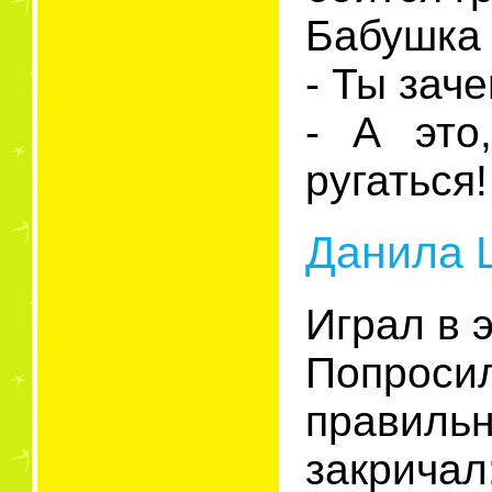
Бабушка 
- Ты зач
- А это
ругаться!
Данила 
Играл в 
Попроси
правильн
закричал