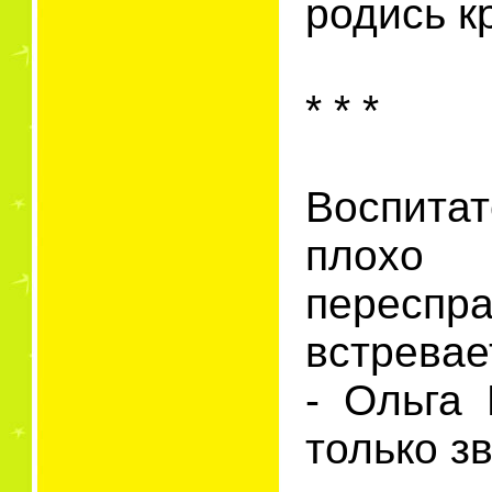
родись к
* * *
Воспита
плохо
пересп
встревае
- Ольга 
только зв