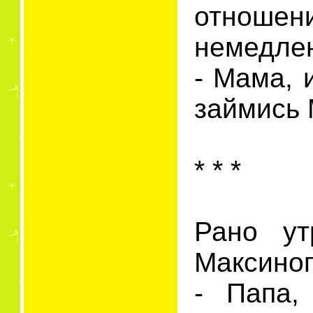
отношен
немедлен
- Мама, 
займись 
* * *
Рано ут
Максиног
- Папа,