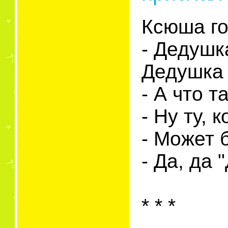
Ксюша го
- Дедушк
Дедушка 
- А что 
- Ну ту,
- Может 
- Да, да 
* * *