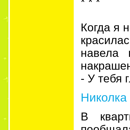
* * *
Когда я 
красила
навела 
накрашен
- У тебя 
Николка 
В квар
пообщала