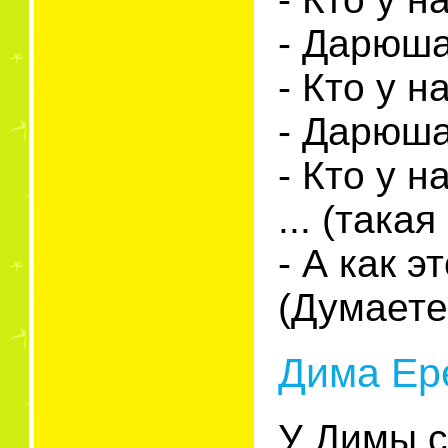
- Дарюша
- Кто у 
- Дарюша
- Кто у 
... (така
- А как э
(Думаете
Дима Ере
У Димы 