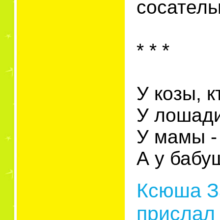
сосатель
* * *
У козы, к
У лошади
У мамы -
А у бабу
Ксюша За
прислал