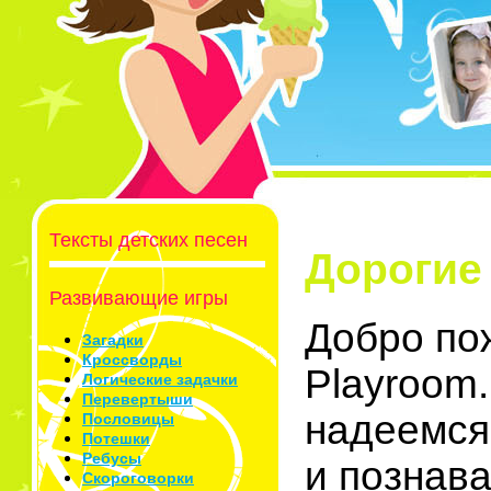
Тексты детских песен
Дорогие
Развивающие игры
Добро по
Загадки
Кроссворды
Playroom.
Логические задачки
Перевертыши
надеемся,
Пословицы
Потешки
Ребусы
и познава
Скороговорки