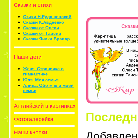
Сказки и стихи
Стихи Н.Рудашевской
Сказки К.Авдеенко
Сказк
Сказки от Олеси
Сказки от Таисии
Жар-птица расс
Сказки Яники Бравар
удивительные волшеб
В наш
с
Наши дети
пис
Авдее
Женя. Страничка о
Олеси 
гимнастике
сказки
Таиси
Юля. Моя семья
Алина. Обо мне и моей
семье
Английский в картинках
Последн
Фотогалерейка
Наши кнопки
Добавлен