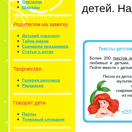
Считалки
детей. На
Шарады
Родителям на заметку
Детский гороскоп
Тайна имени
Сценарии праздников
Тексты детски
Статьи о детях
Более 200
текстов д
любимых и детьми, 
Пойте вместе с детьм
Творчество
Песни из детс
Галерея рисунков
мультик
Раскраски
совреме
из н
Говорят дети
Перлы
Толковый словарик